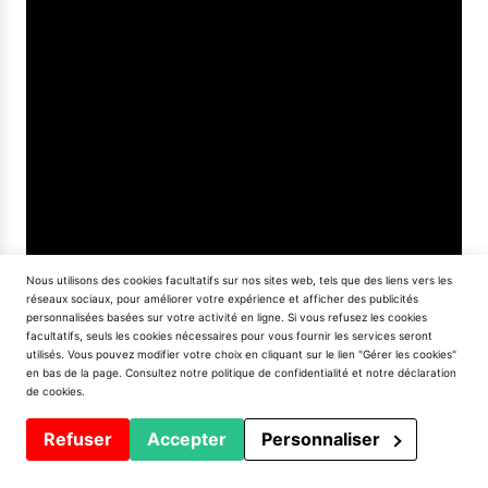
Nous utilisons des cookies facultatifs sur nos sites web, tels que des liens vers les
réseaux sociaux, pour améliorer votre expérience et afficher des publicités
personnalisées basées sur votre activité en ligne. Si vous refusez les cookies
facultatifs, seuls les cookies nécessaires pour vous fournir les services seront
utilisés. Vous pouvez modifier votre choix en cliquant sur le lien "Gérer les cookies"
en bas de la page. Consultez notre
politique de confidentialité
et notre
déclaration
de cookies
.
Refuser
Accepter
Personnaliser
Formulaire Appelons-Vous