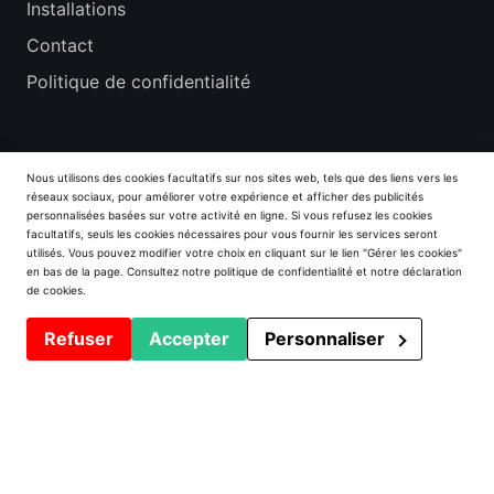
Installations
Contact
Politique de confidentialité
PVC Window Machines
Nous utilisons des cookies facultatifs sur nos sites web, tels que des liens vers les
réseaux sociaux, pour améliorer votre expérience et afficher des publicités
Centres et lignes d’usinage
personnalisées basées sur votre activité en ligne. Si vous refusez les cookies
facultatifs, seuls les cookies nécessaires pour vous fournir les services seront
Soudeuses
utilisés. Vous pouvez modifier votre choix en cliquant sur le lien "Gérer les cookies"
en bas de la page. Consultez notre
politique de confidentialité
et notre
déclaration
Scies et Tronçonneuses
de cookies
.
Grugeuse - Routeur
Refuser
Accepter
Personnaliser
Tables de Ferrages
Table de Vitrage
Visseuses de Renforts Acier